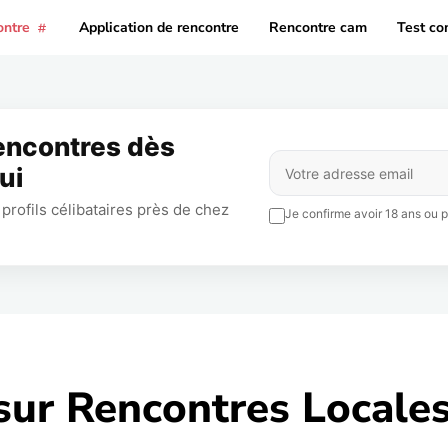
ontre
Application de rencontre
Rencontre cam
Test co
rencontres dès
ui
profils célibataires près de chez
Je confirme avoir 18 ans ou pl
sur Rencontres Locale