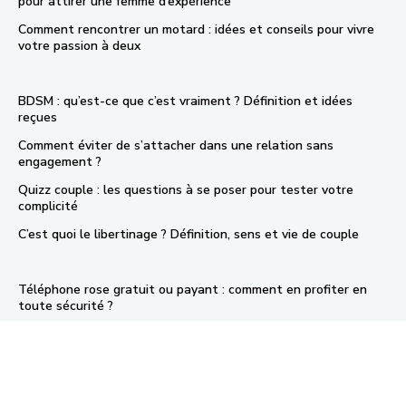
pour attirer une femme d’expérience
Comment rencontrer un motard : idées et conseils pour vivre
votre passion à deux
BDSM : qu’est-ce que c’est vraiment ? Définition et idées
reçues
Comment éviter de s’attacher dans une relation sans
engagement ?
Quizz couple : les questions à se poser pour tester votre
complicité
C’est quoi le libertinage ? Définition, sens et vie de couple
Téléphone rose gratuit ou payant : comment en profiter en
toute sécurité ?
Top 5 des sites de sexe cam française pour des rencontres
sexe
Comment installer Facebook Rencontre sur Android, iPhone et
PC ?