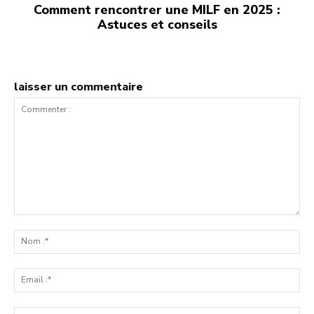
Comment rencontrer une MILF en 2025 :
Astuces et conseils
laisser un commentaire
Commenter
:
No
:*
Ema
:*
Sit