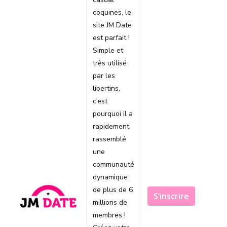
coquines, le
site JM Date
est parfait !
Simple et
très utilisé
par les
libertins,
c’est
pourquoi il a
rapidement
rassemblé
une
communauté
dynamique
de plus de 6
S’inscrire
millions de
membres !