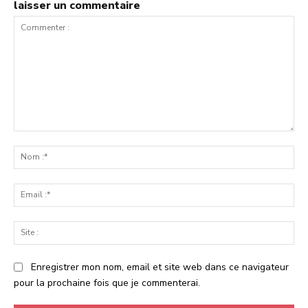
laisser un commentaire
Commenter
:
No
:*
Ema
:*
Sit
:
Enregistrer mon nom, email et site web dans ce navigateur
pour la prochaine fois que je commenterai.